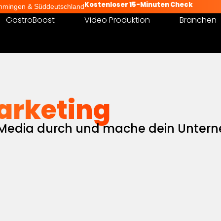
Kostenloser 15-Minuten Check
mingen & Süddeutschland
GastroBoost
Video Produktion
Branchen
arketing
 Media durch und mache dein Untern