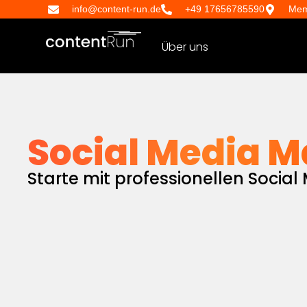
info@content-run.de
+49 17656785590
Mem
Social Media Betreuung
Über uns
Social Media M
Starte mit
professionellen
Social