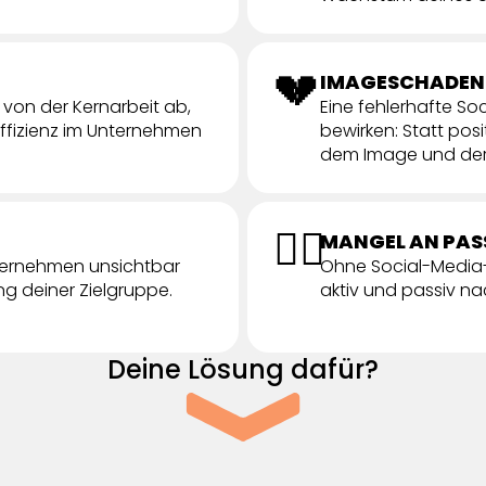
💔
IMAGESCHADEN
von der Kernarbeit ab,
Eine fehlerhafte So
Effizienz im Unternehmen
bewirken: Statt pos
dem Image und der
🙅‍♂️
MANGEL AN PAS
ternehmen unsichtbar
Ohne Social-Media-R
g deiner Zielgruppe.
aktiv und passiv 
Deine Lösung dafür?