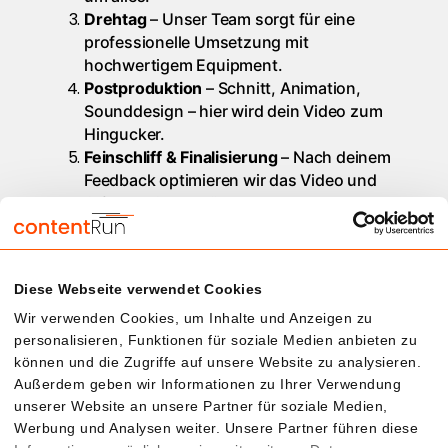
Drehtag
– Unser Team sorgt für eine
professionelle Umsetzung mit
hochwertigem Equipment.
Postproduktion
– Schnitt, Animation,
Sounddesign – hier wird dein Video zum
Hingucker.
Feinschliff & Finalisierung
– Nach deinem
Feedback optimieren wir das Video und
liefern es im gewünschten Format.
Von der Idee bis zum fertigen Video – wir
übernehmen alles für dich.
Diese Webseite verwendet Cookies
Wir verwenden Cookies, um Inhalte und Anzeigen zu
personalisieren, Funktionen für soziale Medien anbieten zu
Was kostet eine professionelle
können und die Zugriffe auf unsere Website zu analysieren.
Videoproduktion?
Außerdem geben wir Informationen zu Ihrer Verwendung
unserer Website an unsere Partner für soziale Medien,
Werbung und Analysen weiter. Unsere Partner führen diese