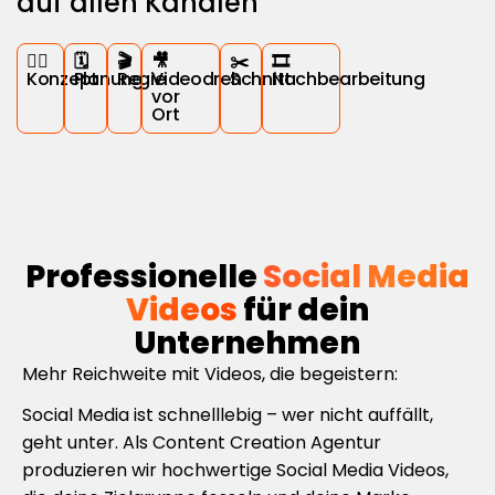
auf allen Kanälen
✍🏻
‍🗓️
🎬
🎥
✂️
‍🎞️
Konzept
Planung
Regie
Videodreh
Schnitt
Nachbearbeitung
vor
Ort
Professionelle
Social Media
Videos
für dein
Unternehmen
Mehr Reichweite mit Videos, die begeistern:
Social Media ist schnelllebig – wer nicht auffällt,
geht unter. Als Content Creation Agentur
produzieren wir hochwertige Social Media Videos,