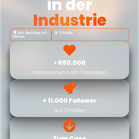
in der
Industrie
🎥 24+ Beiträge im
📱 3 Profile
Monat
> 850.000
Impressionen nach 3 Monaten
+ 11.000 Follower
auf 3 Profilen
Zum Case